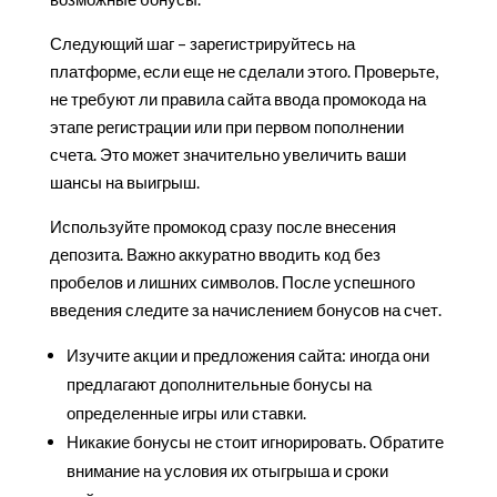
Следующий шаг – зарегистрируйтесь на
платформе, если еще не сделали этого. Проверьте,
не требуют ли правила сайта ввода промокода на
этапе регистрации или при первом пополнении
счета. Это может значительно увеличить ваши
шансы на выигрыш.
Используйте промокод сразу после внесения
депозита. Важно аккуратно вводить код без
пробелов и лишних символов. После успешного
введения следите за начислением бонусов на счет.
Изучите акции и предложения сайта: иногда они
предлагают дополнительные бонусы на
определенные игры или ставки.
Никакие бонусы не стоит игнорировать. Обратите
внимание на условия их отыгрыша и сроки