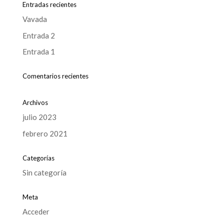
Entradas recientes
Vavada
Entrada 2
Entrada 1
Comentarios recientes
Archivos
julio 2023
febrero 2021
Categorías
Sin categoría
Meta
Acceder