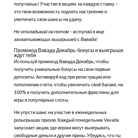
получаешь! Участие в акциях за каждую ставку –
это твоя возможность поднять настроение и
увеличить свои шансы на удачу.
Не откладывай на потом – вступай в мир
захватывающих выигрышей с Вавада!
Промокод Вавада Декабрь: бонусы и выигрыши
ждут тебя
Используй промокод Вавада Декабрь, чтобы
получить уникальные бонусы на свои первые
депозиты. Активируй код при регистрации или
пополнении счета, чтобы увеличить свой баланс на
100% и получить дополнительные фриспины для
игры в популярные слоты.
Не упусти шанс на участие в еженедельных
розыгрышах призов. Каждый понедельник Vavada
запускает акции, где игроки могут выигрывать
свободные деньги и другие призы. Убедись, что ты