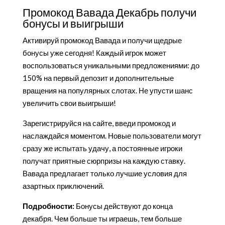
Промокод Вавада Декабрь получи
бонусы и выигрыши
Активируй промокод Вавада и получи щедрые
бонусы уже сегодня! Каждый игрок может
воспользоваться уникальными предложениями: до
150% на первый депозит и дополнительные
вращения на популярных слотах. Не упусти шанс
увеличить свои выигрыши!
Зарегистрируйся на сайте, введи промокод и
наслаждайся моментом. Новые пользователи могут
сразу же испытать удачу, а постоянные игроки
получат приятные сюрпризы на каждую ставку.
Вавада предлагает только лучшие условия для
азартных приключений.
Подробности:
Бонусы действуют до конца
декабря. Чем больше ты играешь, тем больше