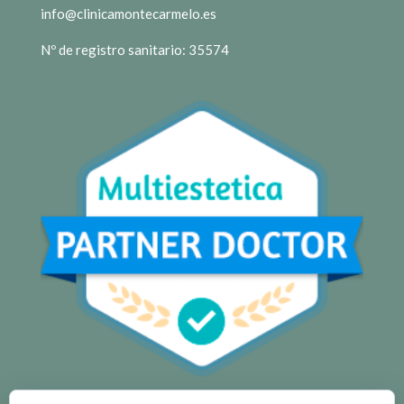
info@clinicamontecarmelo.es
Nº de registro sanitario: 35574